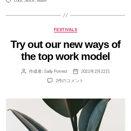
cool
,
Stock
,
water
FESTIVALS
Try out our new ways of
the top work model
作成者:
Sally Forrest
2021年2月22日
2件のコメント