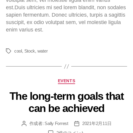
volutpat sem, vel molestie ligula enim varius
est.Duis ultricies mi sed lorem blandit, non sodales
sapien fermentum. Donec ultricies, turpis a sagittis
suscipit, ex odio volutpat sem, vel molestie ligula
enim varius est.
cool
,
Stock
,
water
EVENTS
The long-term goals that
can be achieved
作成者:
Sally Forrest
2021年2月11日
2件のコメント