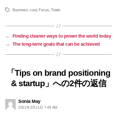
Business
,
cool
,
Focus
,
Trade
←
Finding cleaner ways to power the world today
→
The long-term goals that can be achieved
「Tips on brand positioning
& startup」への2件の返信
Sonia May
2021年2月11日 7:49 AM