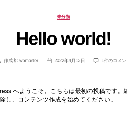
カ
未分類
テ
ゴ
Hello world!
リ
ー
Hello
作成者:
wpmaster
2022年4月13日
1件のコメン
投
投
world!
稿
稿
へ
者
日
の
dPress へようこそ。こちらは最初の投稿です。
除し、コンテンツ作成を始めてください。