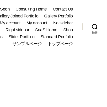
 Soon
Consulting Home
Contact Us
allery Joined Portfolio
Gallery Portfolio
My account
My account
No sidebar
Right sidebar
SaaS Home
Shop
検索
ns
Slider Portfolio
Standard Portfolio
サンプルページ
トップページ