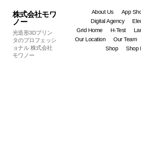
About Us
App Sh
株式会社モワ
ノー
Digital Agency
Ele
Grid Home
H-Test
La
光造形3Dプリン
Our Location
Our Team
タのプロフェッシ
ョナル 株式会社
Shop
Shop 
モワノー