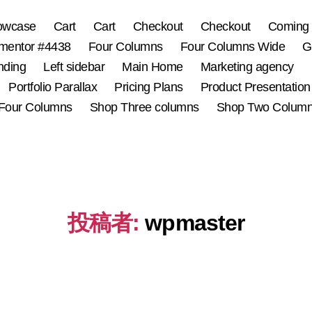
owcase
Cart
Cart
Checkout
Checkout
Coming
mentor #4438
Four Columns
Four Columns Wide
G
nding
Left sidebar
Main Home
Marketing agency
Portfolio Parallax
Pricing Plans
Product Presentation
Four Columns
Shop Three columns
Shop Two Colum
投稿者:
wpmaster